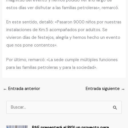
magnitud del evento y hemos podido ver a lo largo de
estos días ver disfrutar a las familias petroleras», remarcó.
En este sentido, detalló: «Pasaron 9000 niños por nuestras
instalaciones de Km.5 acompañados por adultos. Se
vivieron días de festejos, alegría y hemos hecho un evento
que nos pone contentos».
Por último, remarcó: «La sede cumple múltiples funciones
para las familias petroleras y para la sociedad».
←
Entrada anterior
Entrada siguiente
→
B
u
s
PAE presentará al RIGI un proyecto para