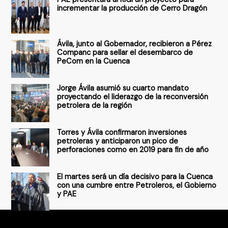
c
incrementar la producción de Cerro Dragón
a
r
Ávila, junto al Gobernador, recibieron a Pérez
p
Companc para sellar el desembarco de
PeCom en la Cuenca
o
r
Jorge Ávila asumió su cuarto mandato
:
proyectando el liderazgo de la reconversión
petrolera de la región
Torres y Ávila confirmaron inversiones
petroleras y anticiparon un pico de
perforaciones como en 2019 para fin de año
El martes será un día decisivo para la Cuenca
con una cumbre entre Petroleros, el Gobierno
y PAE