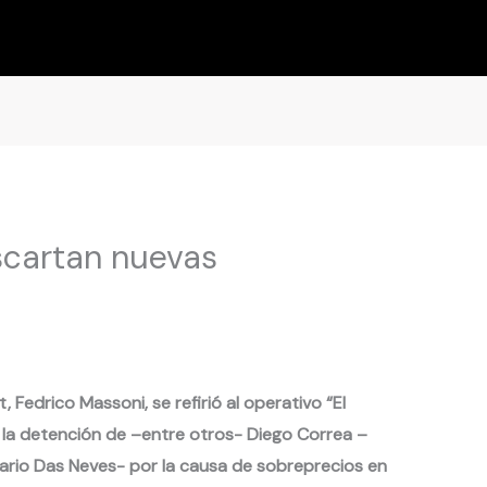
scartan nuevas
 Fedrico Massoni, se refirió al operativo “El
la detención de –entre otros- Diego Correa –
rio Das Neves- por la causa de sobreprecios en