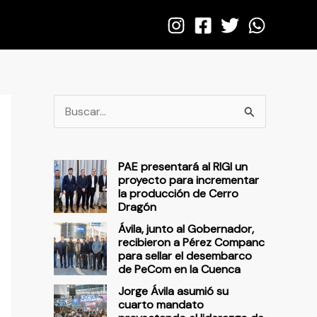
B
u
s
PAE presentará al RIGI un
c
proyecto para incrementar
la producción de Cerro
a
Dragón
r
Ávila, junto al Gobernador,
p
recibieron a Pérez Companc
para sellar el desembarco
o
de PeCom en la Cuenca
r
Jorge Ávila asumió su
cuarto mandato
: