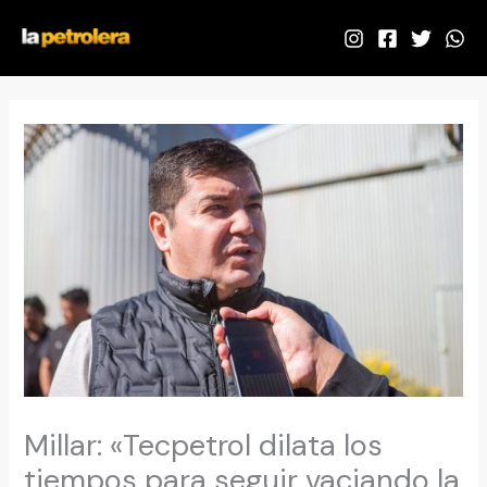
Ir
al
contenido
Millar: «Tecpetrol dilata los
tiempos para seguir vaciando la