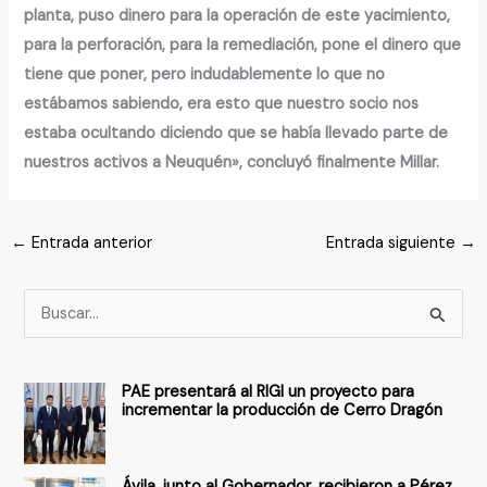
planta, puso dinero para la operación de este yacimiento,
para la perforación, para la remediación, pone el dinero que
tiene que poner, pero indudablemente lo que no
estábamos sabiendo, era esto que nuestro socio nos
estaba ocultando diciendo que se había llevado parte de
nuestros activos a Neuquén», concluyó finalmente Millar.
←
Entrada anterior
Entrada siguiente
→
B
u
s
PAE presentará al RIGI un proyecto para
c
incrementar la producción de Cerro Dragón
a
r
Ávila, junto al Gobernador, recibieron a Pérez