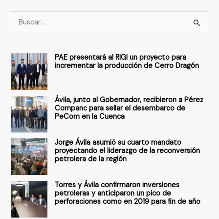
B
u
s
PAE presentará al RIGI un proyecto para
c
incrementar la producción de Cerro Dragón
a
r
Ávila, junto al Gobernador, recibieron a Pérez
p
Companc para sellar el desembarco de
PeCom en la Cuenca
o
r
Jorge Ávila asumió su cuarto mandato
:
proyectando el liderazgo de la reconversión
petrolera de la región
Torres y Ávila confirmaron inversiones
petroleras y anticiparon un pico de
perforaciones como en 2019 para fin de año