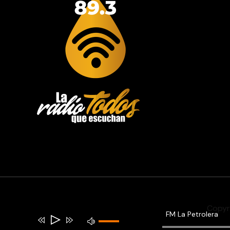
Copyr
FM La Petrolera
Reproductor
Utiliza
de