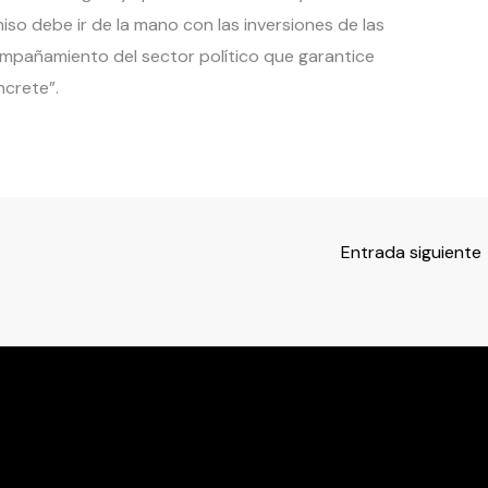
so debe ir de la mano con las inversiones de las
mpañamiento del sector político que garantice
ncrete”.
Entrada siguiente