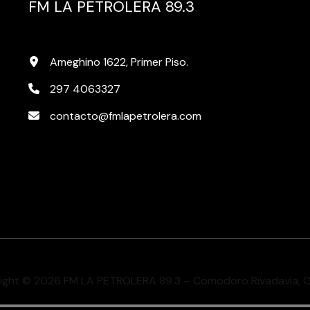
FM LA PETROLERA 89.3
Ameghino 1622, Primer Piso.
297 4063327
contacto@fmlapetrolera.com
ight © 2026 FM LA PETROLERA 89.3 – Comodoro Rivadavia, 