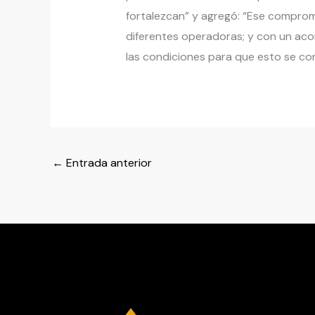
fortalezcan” y agregó: “Ese compromi
diferentes operadoras; y con un aco
las condiciones para que esto se co
←
Entrada anterior