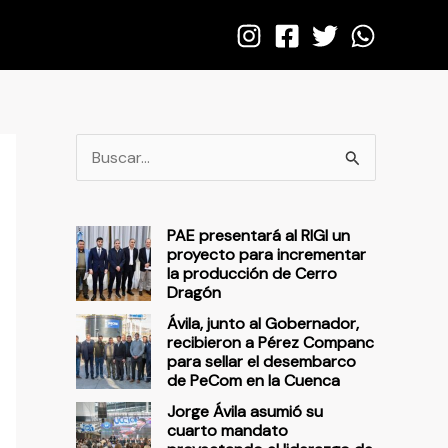
B
u
s
PAE presentará al RIGI un
c
proyecto para incrementar
la producción de Cerro
a
Dragón
r
Ávila, junto al Gobernador,
p
recibieron a Pérez Companc
para sellar el desembarco
o
de PeCom en la Cuenca
r
Jorge Ávila asumió su
cuarto mandato
: