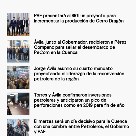
u
s
PAE presentará al RIGI un proyecto para
c
incrementar la producción de Cerro Dragón
a
r
Ávila, junto al Gobernador, recibieron a Pérez
p
Companc para sellar el desembarco de
PeCom en la Cuenca
o
r
Jorge Ávila asumió su cuarto mandato
:
proyectando el liderazgo de la reconversión
petrolera de la región
Torres y Ávila confirmaron inversiones
petroleras y anticiparon un pico de
perforaciones como en 2019 para fin de año
El martes será un día decisivo para la Cuenca
con una cumbre entre Petroleros, el Gobierno
y PAE