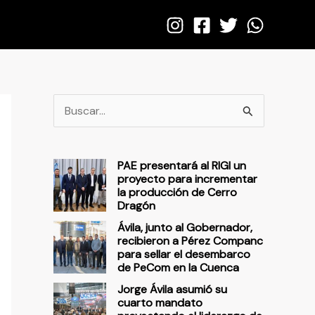
B
u
s
PAE presentará al RIGI un
c
proyecto para incrementar
la producción de Cerro
a
Dragón
r
Ávila, junto al Gobernador,
p
recibieron a Pérez Companc
para sellar el desembarco
o
de PeCom en la Cuenca
r
Jorge Ávila asumió su
cuarto mandato
: