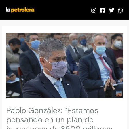
Ir
al
contenido
Pablo González: “Estamos
pensando en un plan de
inversiones de 3500 millones