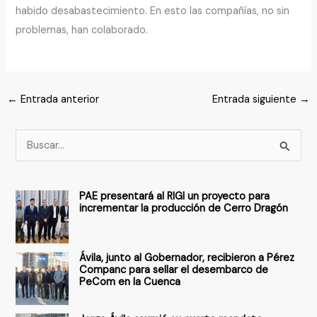
habido desabastecimiento. En esto las compañías, no sin
problemas, han colaborado.
←
Entrada anterior
Entrada siguiente
→
B
u
s
PAE presentará al RIGI un proyecto para
c
incrementar la producción de Cerro Dragón
a
r
Ávila, junto al Gobernador, recibieron a Pérez
p
Companc para sellar el desembarco de
PeCom en la Cuenca
o
r