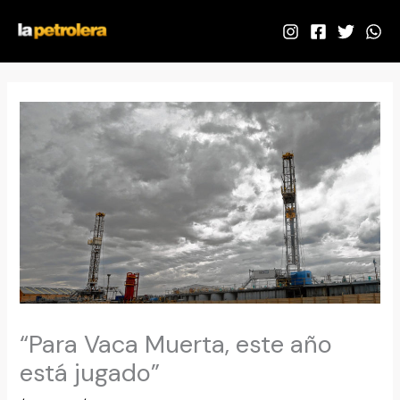
Ir
al
contenido
“Para Vaca Muerta, este año
está jugado”