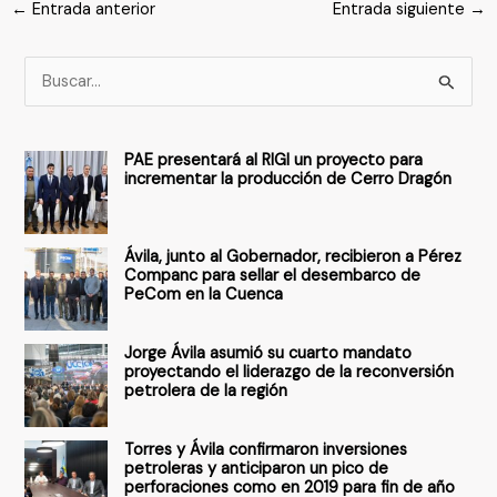
←
Entrada anterior
Entrada siguiente
→
B
u
s
PAE presentará al RIGI un proyecto para
c
incrementar la producción de Cerro Dragón
a
r
Ávila, junto al Gobernador, recibieron a Pérez
p
Companc para sellar el desembarco de
PeCom en la Cuenca
o
r
Jorge Ávila asumió su cuarto mandato
:
proyectando el liderazgo de la reconversión
petrolera de la región
Torres y Ávila confirmaron inversiones
petroleras y anticiparon un pico de
perforaciones como en 2019 para fin de año