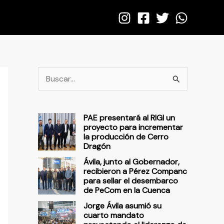
B
u
s
PAE presentará al RIGI un
c
proyecto para incrementar
la producción de Cerro
a
Dragón
r
Ávila, junto al Gobernador,
p
recibieron a Pérez Companc
para sellar el desembarco
o
de PeCom en la Cuenca
r
Jorge Ávila asumió su
cuarto mandato
: