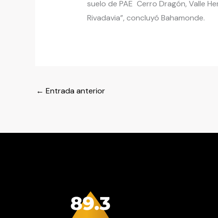
suelo de PAE Cerro Dragón, Valle H
Rivadavia”, concluyó Bahamonde.
←
Entrada anterior