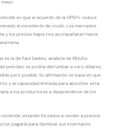
n mayo.
coincide en que el acuerdo de la OPEP+ reduce
 eliminado el excedente de crudo. Los mercados
rta y los precios bajos nos acompañaran hasta
uarentena.
 es la de Paul Sankey, analista de Mizuho
del petróleo se podría derrumbar a cero dólares,
reíble pero posible. Su afirmación se basa en que
to y la capacidad limitada para absorber esta
varía a los productores a desprenderse de los
e extiende, estarían forzados a vender a precios
uctor pagaría para disminuir sus inventarios