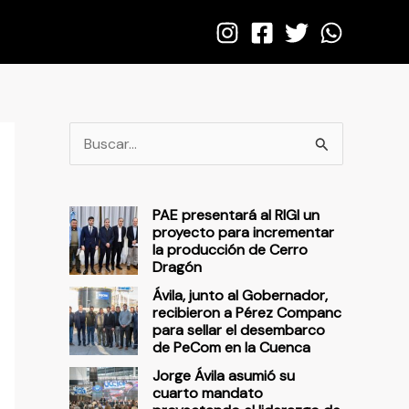
B
u
s
PAE presentará al RIGI un
c
proyecto para incrementar
la producción de Cerro
a
Dragón
r
Ávila, junto al Gobernador,
p
recibieron a Pérez Companc
para sellar el desembarco
o
de PeCom en la Cuenca
r
Jorge Ávila asumió su
cuarto mandato
: