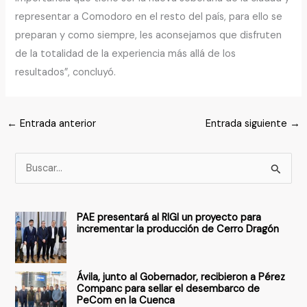
representar a Comodoro en el resto del país, para ello se
preparan y como siempre, les aconsejamos que disfruten
de la totalidad de la experiencia más allá de los
resultados”, concluyó.
←
Entrada anterior
Entrada siguiente
→
B
u
s
PAE presentará al RIGI un proyecto para
c
incrementar la producción de Cerro Dragón
a
r
Ávila, junto al Gobernador, recibieron a Pérez
p
Companc para sellar el desembarco de
PeCom en la Cuenca
o