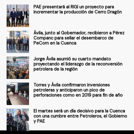
s
PAE presentará al RIGI un proyecto para
c
incrementar la producción de Cerro Dragón
a
r
Ávila, junto al Gobernador, recibieron a Pérez
p
Companc para sellar el desembarco de
PeCom en la Cuenca
o
r
Jorge Ávila asumió su cuarto mandato
:
proyectando el liderazgo de la reconversión
petrolera de la región
Torres y Ávila confirmaron inversiones
petroleras y anticiparon un pico de
perforaciones como en 2019 para fin de año
El martes será un día decisivo para la Cuenca
con una cumbre entre Petroleros, el Gobierno
y PAE