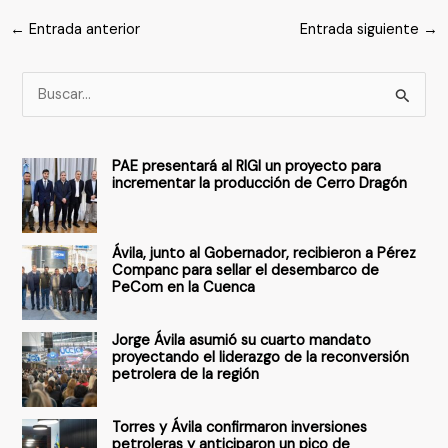
←
Entrada anterior
Entrada siguiente
→
B
u
s
PAE presentará al RIGI un proyecto para
c
incrementar la producción de Cerro Dragón
a
r
Ávila, junto al Gobernador, recibieron a Pérez
p
Companc para sellar el desembarco de
PeCom en la Cuenca
o
r
Jorge Ávila asumió su cuarto mandato
:
proyectando el liderazgo de la reconversión
petrolera de la región
Torres y Ávila confirmaron inversiones
petroleras y anticiparon un pico de