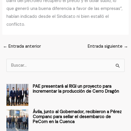
barril del petróleo recuperó el precio y el dólar subió, lo
que generó una buena diferencia a favor de las empresas”,
habían indicado desde el Sindicato ni bien estalló el
conflicto.
←
Entrada anterior
Entrada siguiente
→
B
u
s
PAE presentará al RIGI un proyecto para
c
incrementar la producción de Cerro Dragón
a
r
Ávila, junto al Gobernador, recibieron a Pérez
p
Companc para sellar el desembarco de
PeCom en la Cuenca
o
r