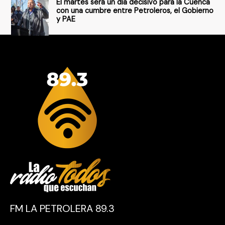
El martes será un día decisivo para la Cuenca
con una cumbre entre Petroleros, el Gobierno
y PAE
FM LA PETROLERA 89.3