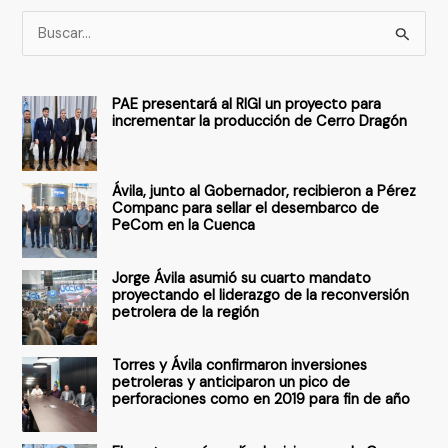
B
u
s
PAE presentará al RIGI un proyecto para
c
incrementar la producción de Cerro Dragón
a
r
Ávila, junto al Gobernador, recibieron a Pérez
p
Companc para sellar el desembarco de
PeCom en la Cuenca
o
r
Jorge Ávila asumió su cuarto mandato
:
proyectando el liderazgo de la reconversión
petrolera de la región
Torres y Ávila confirmaron inversiones
petroleras y anticiparon un pico de
perforaciones como en 2019 para fin de año