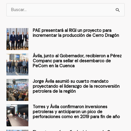
B
u
s
PAE presentará al RIGI un proyecto para
c
incrementar la producción de Cerro Dragón
a
r
Ávila, junto al Gobernador, recibieron a Pérez
p
Companc para sellar el desembarco de
PeCom en la Cuenca
o
r
Jorge Ávila asumió su cuarto mandato
:
proyectando el liderazgo de la reconversión
petrolera de la región
Torres y Ávila confirmaron inversiones
petroleras y anticiparon un pico de
perforaciones como en 2019 para fin de año