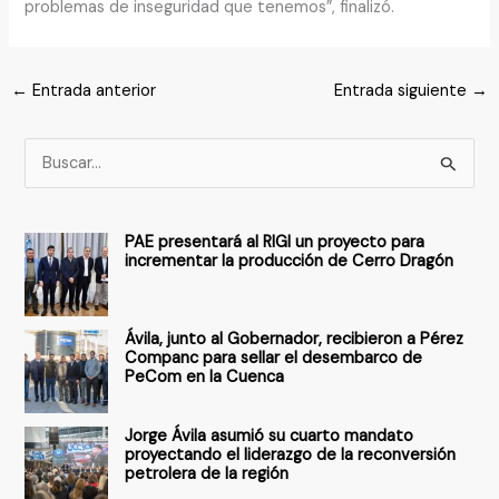
problemas de inseguridad que tenemos”, finalizó.
←
Entrada anterior
Entrada siguiente
→
B
u
s
PAE presentará al RIGI un proyecto para
c
incrementar la producción de Cerro Dragón
a
r
Ávila, junto al Gobernador, recibieron a Pérez
p
Companc para sellar el desembarco de
PeCom en la Cuenca
o
r
Jorge Ávila asumió su cuarto mandato
:
proyectando el liderazgo de la reconversión
petrolera de la región