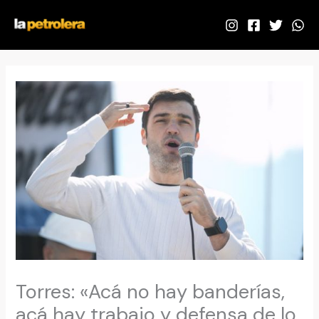
Ir
al
contenido
Torres: «Acá no hay banderías,
acá hay trabajo y defensa de lo