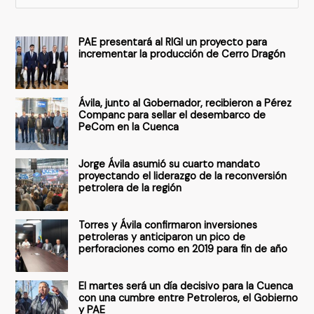
u
s
PAE presentará al RIGI un proyecto para
c
incrementar la producción de Cerro Dragón
a
r
Ávila, junto al Gobernador, recibieron a Pérez
p
Companc para sellar el desembarco de
PeCom en la Cuenca
o
r
Jorge Ávila asumió su cuarto mandato
:
proyectando el liderazgo de la reconversión
petrolera de la región
Torres y Ávila confirmaron inversiones
petroleras y anticiparon un pico de
perforaciones como en 2019 para fin de año
El martes será un día decisivo para la Cuenca
con una cumbre entre Petroleros, el Gobierno
y PAE