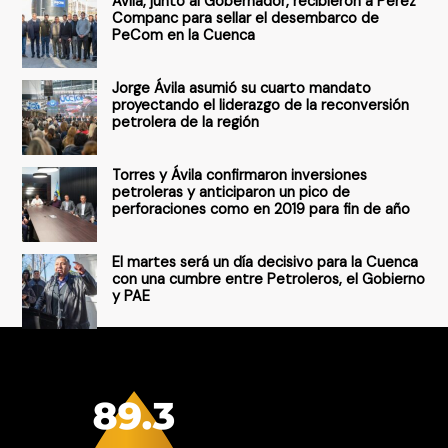
Ávila, junto al Gobernador, recibieron a Pérez
p
Companc para sellar el desembarco de
PeCom en la Cuenca
o
r
Jorge Ávila asumió su cuarto mandato
:
proyectando el liderazgo de la reconversión
petrolera de la región
Torres y Ávila confirmaron inversiones
petroleras y anticiparon un pico de
perforaciones como en 2019 para fin de año
El martes será un día decisivo para la Cuenca
con una cumbre entre Petroleros, el Gobierno
y PAE