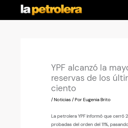
Ir
al
contenido
YPF alcanzó la may
reservas de los últ
ciento
/
Noticias
/ Por
Eugenia Brito
La petrolera YPF informó que cerró 
probadas del orden del 11%, pasando