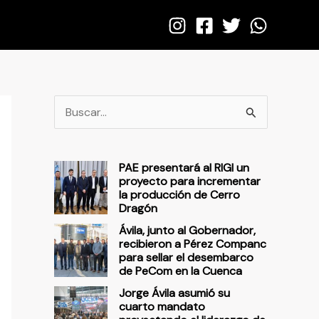
B
u
s
PAE presentará al RIGI un
c
proyecto para incrementar
la producción de Cerro
a
Dragón
r
Ávila, junto al Gobernador,
p
recibieron a Pérez Companc
para sellar el desembarco
o
de PeCom en la Cuenca
r
Jorge Ávila asumió su
cuarto mandato
: