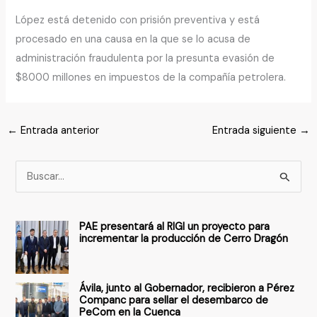
López está detenido con prisión preventiva y está
procesado en una causa en la que se lo acusa de
administración fraudulenta por la presunta evasión de
$8000 millones en impuestos de la compañía petrolera.
←
Entrada anterior
Entrada siguiente
→
B
u
s
PAE presentará al RIGI un proyecto para
c
incrementar la producción de Cerro Dragón
a
r
Ávila, junto al Gobernador, recibieron a Pérez
p
Companc para sellar el desembarco de
PeCom en la Cuenca
o