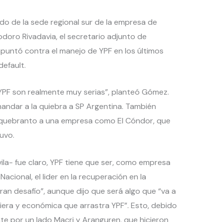
ado de la sede regional sur de la empresa de
oro Rivadavia, el secretario adjunto de
apuntó contra el manejo de YPF en los últimos
default.
 YPF son realmente muy serias”, planteó Gómez.
mandar a la quiebra a SP Argentina. También
e quebranto a una empresa como El Cóndor, que
uvo.
vila- fue claro, YPF tiene que ser, como empresa
cional, el lider en la recuperación en la
gran desafío”, aunque dijo que será algo que “va a
iera y económica que arrastra YPF”. Esto, debido
nte por un lado Macri y Aranguren, que hicieron