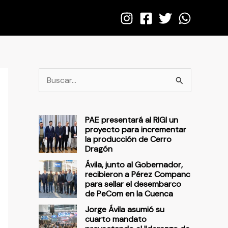
B
u
s
PAE presentará al RIGI un
c
proyecto para incrementar
la producción de Cerro
a
Dragón
r
Ávila, junto al Gobernador,
p
recibieron a Pérez Companc
para sellar el desembarco
o
de PeCom en la Cuenca
r
Jorge Ávila asumió su
cuarto mandato
: