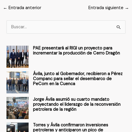
←
Entrada anterior
Entrada siguiente
→
B
u
s
PAE presentará al RIGI un proyecto para
c
incrementar la producción de Cerro Dragón
a
r
Ávila, junto al Gobernador, recibieron a Pérez
p
Companc para sellar el desembarco de
PeCom en la Cuenca
o
r
Jorge Ávila asumió su cuarto mandato
:
proyectando el liderazgo de la reconversión
petrolera de la región
Torres y Ávila confirmaron inversiones
petroleras y anticiparon un pico de