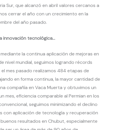
a Sur, que alcanzó en abril valores cercanos a
mos cerrar el año con un crecimiento en la
embre del año pasado.
 la innovación tecnológica…
as mediante la continua aplicación de mejoras en
de nivel mundial, seguimos logrando récords
o, el mes pasado realizamos 484 etapas de
bajando en forma continua, la mayor cantidad de
 una compañía en Vaca Muerta y obtuvimos un
n mes, eficiencia comparable al Permian en los
 convencional, seguimos minimizando el declino
 con aplicación de tecnología y recuperación
 buenos resultados en Chubut, especialmente
de ser un área de más de 90 años de