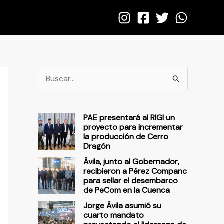
B
u
s
PAE presentará al RIGI un
c
proyecto para incrementar
la producción de Cerro
a
Dragón
r
Ávila, junto al Gobernador,
p
recibieron a Pérez Companc
para sellar el desembarco
o
de PeCom en la Cuenca
r
Jorge Ávila asumió su
cuarto mandato
: