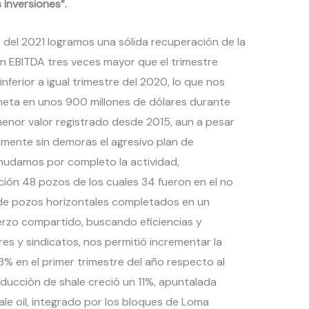
inversiones”.
e del 2021 logramos una sólida recuperación de la
 un EBITDA tres veces mayor que el trimestre
nferior a igual trimestre del 2020, lo que nos
 neta en unos 900 millones de dólares durante
menor valor registrado desde 2015, aun a pesar
mente sin demoras el agresivo plan de
anudamos por completo la actividad,
ón 48 pozos de los cuales 34 fueron en el no
 de pozos horizontales completados en un
erzo compartido, buscando eficiencias y
s y sindicatos, nos permitió incrementar la
% en el primer trimestre del año respecto al
roducción de shale creció un 11%, apuntalada
le oil, integrado por los bloques de Loma