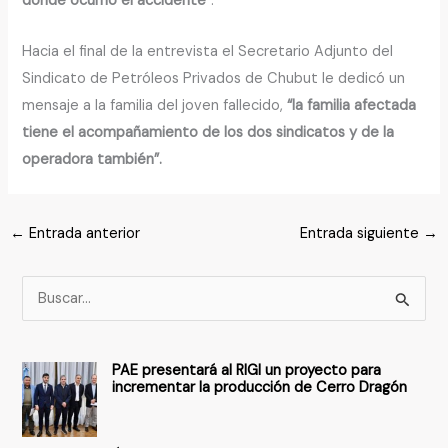
donde ocurrió el accidente
“.
Hacia el final de la entrevista el Secretario Adjunto del
Sindicato de Petróleos Privados de Chubut le dedicó un
mensaje a la familia del joven fallecido,
“la familia afectada
tiene el acompañamiento de los dos sindicatos y de la
operadora también”.
←
Entrada anterior
Entrada siguiente
→
B
u
s
PAE presentará al RIGI un proyecto para
c
incrementar la producción de Cerro Dragón
a
r