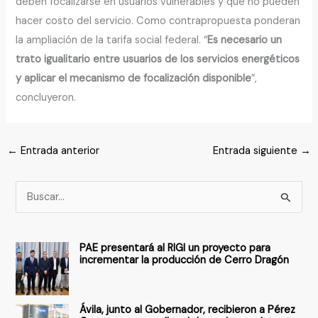
deben focalizarse en usuarios vulnerables y que no pueden
hacer costo del servicio. Como contrapropuesta ponderan
la ampliación de la tarifa social federal. “
Es necesario un
trato igualitario entre usuarios de los servicios energéticos
y aplicar el mecanismo de focalización disponible
”,
concluyeron.
←
Entrada anterior
Entrada siguiente
→
B
u
s
PAE presentará al RIGI un proyecto para
c
incrementar la producción de Cerro Dragón
a
r
Ávila, junto al Gobernador, recibieron a Pérez
p