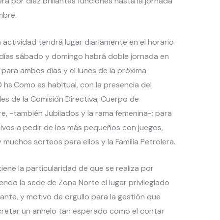
 por diez brillantes funciones hasta la jornada
mbre.
 actividad tendrá lugar diariamente en el horario
s días sábado y domingo habrá doble jornada en
s. para ambos días y el lunes de la próxima
0 hs.Como es habitual, con la presencia del
es de la Comisión Directiva, Cuerpo de
, -también Jubilados y la rama femenina-; para
ivos a pedir de los más pequeños con juegos,
 muchos sorteos para ellos y la Familia Petrolera.
iene la particularidad de que se realiza por
iendo la sede de Zona Norte el lugar privilegiado
nte, y motivo de orgullo para la gestión que
cretar un anhelo tan esperado como el contar