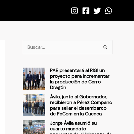
B
u
s
PAE presentará al RIGI un
c
proyecto para incrementar
la producción de Cerro
a
Dragón
r
Ávila, junto al Gobernador,
p
recibieron a Pérez Companc
para sellar el desembarco
o
de PeCom en la Cuenca
r
Jorge Ávila asumió su
cuarto mandato
: