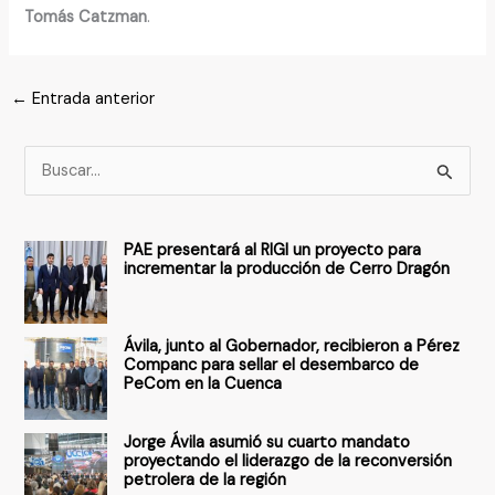
Tomás Catzman
.
←
Entrada anterior
B
u
s
PAE presentará al RIGI un proyecto para
c
incrementar la producción de Cerro Dragón
a
r
Ávila, junto al Gobernador, recibieron a Pérez
p
Companc para sellar el desembarco de
PeCom en la Cuenca
o
r
Jorge Ávila asumió su cuarto mandato
:
proyectando el liderazgo de la reconversión
petrolera de la región