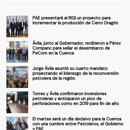
u
s
PAE presentará al RIGI un proyecto para
c
incrementar la producción de Cerro Dragón
a
r
Ávila, junto al Gobernador, recibieron a Pérez
p
Companc para sellar el desembarco de
PeCom en la Cuenca
o
r
Jorge Ávila asumió su cuarto mandato
:
proyectando el liderazgo de la reconversión
petrolera de la región
Torres y Ávila confirmaron inversiones
petroleras y anticiparon un pico de
perforaciones como en 2019 para fin de año
El martes será un día decisivo para la Cuenca
con una cumbre entre Petroleros, el Gobierno
y PAE