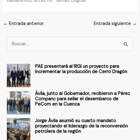
hablaremos, antes no”, señaló Llugdar.
←
Entrada anterior
Entrada siguiente
→
B
u
s
PAE presentará al RIGI un proyecto para
c
incrementar la producción de Cerro Dragón
a
r
Ávila, junto al Gobernador, recibieron a Pérez
p
Companc para sellar el desembarco de
PeCom en la Cuenca
o
r
Jorge Ávila asumió su cuarto mandato
:
proyectando el liderazgo de la reconversión
petrolera de la región