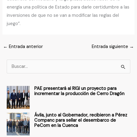
energía una política de Estado para darle certidumbre a las
inversiones de que no se van a modificar las reglas del
juego”.
←
Entrada anterior
Entrada siguiente
→
B
u
s
PAE presentará al RIGI un proyecto para
c
incrementar la producción de Cerro Dragón
a
r
Ávila, junto al Gobernador, recibieron a Pérez
p
Companc para sellar el desembarco de
PeCom en la Cuenca
o
r