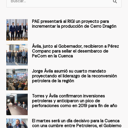
u
s
PAE presentará al RIGI un proyecto para
c
incrementar la producción de Cerro Dragón
a
r
Ávila, junto al Gobernador, recibieron a Pérez
p
Companc para sellar el desembarco de
PeCom en la Cuenca
o
r
Jorge Ávila asumió su cuarto mandato
:
proyectando el liderazgo de la reconversión
petrolera de la región
Torres y Ávila confirmaron inversiones
petroleras y anticiparon un pico de
perforaciones como en 2019 para fin de año
El martes será un día decisivo para la Cuenca
con una cumbre entre Petroleros, el Gobierno