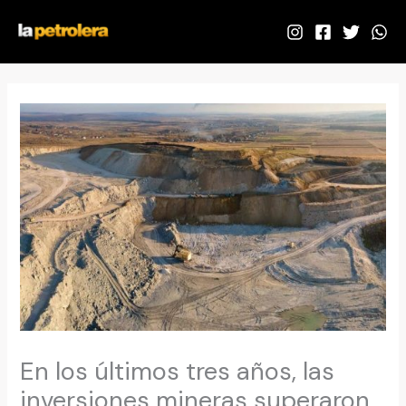
Ir
al
contenido
En los últimos tres años, las
inversiones mineras superaron