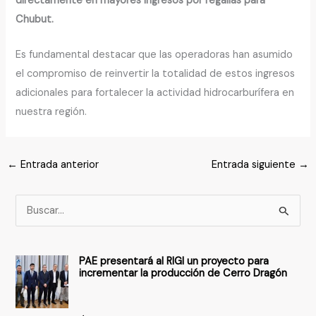
directamente en mayores ingresos por regalías para
Chubut.
Es fundamental destacar que las operadoras han asumido
el compromiso de reinvertir la totalidad de estos ingresos
adicionales para fortalecer la actividad hidrocarburífera en
nuestra región.
←
Entrada anterior
Entrada siguiente
→
B
u
s
PAE presentará al RIGI un proyecto para
c
incrementar la producción de Cerro Dragón
a
r