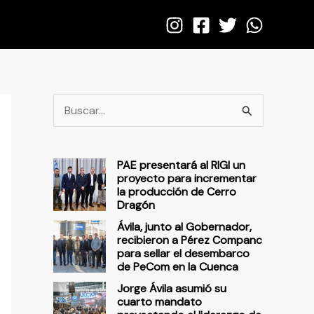
B
u
s
PAE presentará al RIGI un
c
proyecto para incrementar
la producción de Cerro
a
Dragón
r
Ávila, junto al Gobernador,
p
recibieron a Pérez Companc
para sellar el desembarco
o
de PeCom en la Cuenca
r
Jorge Ávila asumió su
cuarto mandato
: