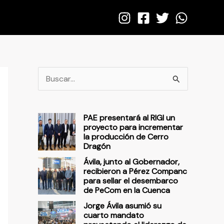
B
u
s
PAE presentará al RIGI un
c
proyecto para incrementar
la producción de Cerro
a
Dragón
r
Ávila, junto al Gobernador,
p
recibieron a Pérez Companc
para sellar el desembarco
o
de PeCom en la Cuenca
r
Jorge Ávila asumió su
cuarto mandato
: