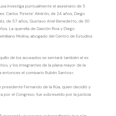
usa investiga puntualmente el asesinato de 5
s: Carlos `Petete` Almirón, de 24 años, Diego
z, de 57 años, Gustavo Ariel Benedetto, de 30
ños. La querella de Gastón Riva y Diego
imiliano Molina, abogado del Centro de Estudios
uillo de los acusados se sentará también el ex
hov, y los integrantes de la plana mayor de la
ba entonces el comisario Rubén Santos».
x presidente Fernando de la Rúa, quien decidió y
ra por el Congreso, fue sobreseído por la justicia
S presentó un recurso extraordinario que aún