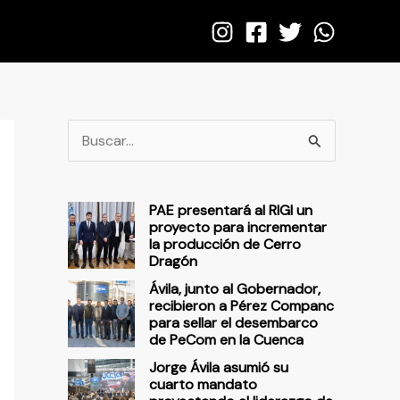
B
u
s
PAE presentará al RIGI un
c
proyecto para incrementar
la producción de Cerro
a
Dragón
r
Ávila, junto al Gobernador,
p
recibieron a Pérez Companc
para sellar el desembarco
o
de PeCom en la Cuenca
r
Jorge Ávila asumió su
cuarto mandato
: