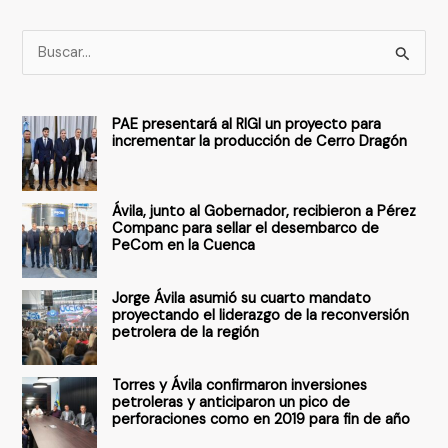
B
u
s
PAE presentará al RIGI un proyecto para
c
incrementar la producción de Cerro Dragón
a
r
Ávila, junto al Gobernador, recibieron a Pérez
p
Companc para sellar el desembarco de
PeCom en la Cuenca
o
r
Jorge Ávila asumió su cuarto mandato
:
proyectando el liderazgo de la reconversión
petrolera de la región
Torres y Ávila confirmaron inversiones
petroleras y anticiparon un pico de
perforaciones como en 2019 para fin de año