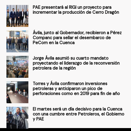
s
PAE presentará al RIGI un proyecto para
c
incrementar la producción de Cerro Dragón
a
r
Ávila, junto al Gobernador, recibieron a Pérez
p
Companc para sellar el desembarco de
PeCom en la Cuenca
o
r
Jorge Ávila asumió su cuarto mandato
:
proyectando el liderazgo de la reconversión
petrolera de la región
Torres y Ávila confirmaron inversiones
petroleras y anticiparon un pico de
perforaciones como en 2019 para fin de año
El martes será un día decisivo para la Cuenca
con una cumbre entre Petroleros, el Gobierno
y PAE