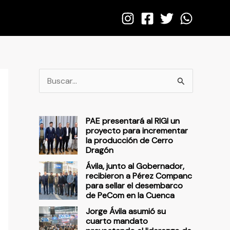
B
u
s
PAE presentará al RIGI un
c
proyecto para incrementar
la producción de Cerro
a
Dragón
r
Ávila, junto al Gobernador,
p
recibieron a Pérez Companc
para sellar el desembarco
o
de PeCom en la Cuenca
r
Jorge Ávila asumió su
cuarto mandato
: