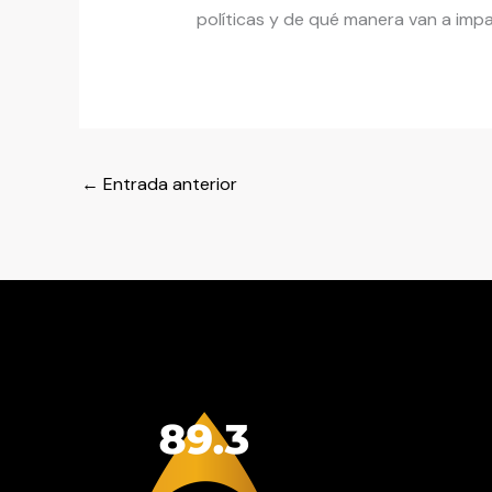
políticas y de qué manera van a impac
←
Entrada anterior