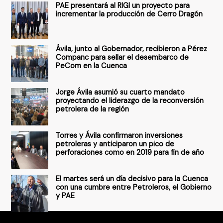
PAE presentará al RIGI un proyecto para
c
incrementar la producción de Cerro Dragón
a
r
Ávila, junto al Gobernador, recibieron a Pérez
p
Companc para sellar el desembarco de
PeCom en la Cuenca
o
r
Jorge Ávila asumió su cuarto mandato
:
proyectando el liderazgo de la reconversión
petrolera de la región
Torres y Ávila confirmaron inversiones
petroleras y anticiparon un pico de
perforaciones como en 2019 para fin de año
El martes será un día decisivo para la Cuenca
con una cumbre entre Petroleros, el Gobierno
y PAE