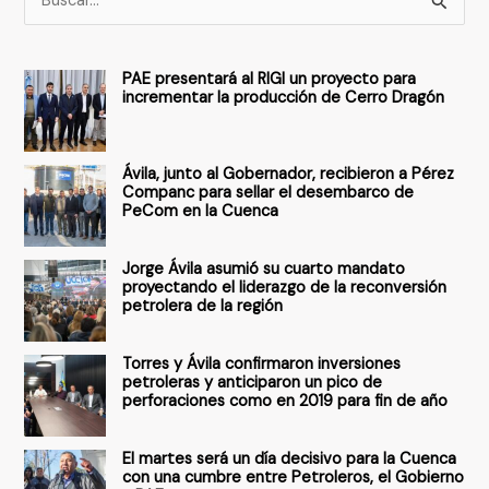
u
s
PAE presentará al RIGI un proyecto para
c
incrementar la producción de Cerro Dragón
a
r
Ávila, junto al Gobernador, recibieron a Pérez
p
Companc para sellar el desembarco de
PeCom en la Cuenca
o
r
Jorge Ávila asumió su cuarto mandato
:
proyectando el liderazgo de la reconversión
petrolera de la región
Torres y Ávila confirmaron inversiones
petroleras y anticiparon un pico de
perforaciones como en 2019 para fin de año
El martes será un día decisivo para la Cuenca
con una cumbre entre Petroleros, el Gobierno